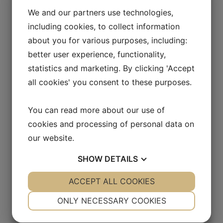
We and our partners use technologies,
selvstændig i 2008.
including cookies, to collect information
about you for various purposes, including:
better user experience, functionality,
statistics and marketing. By clicking 'Accept
all cookies' you consent to these purposes.
You can read more about our use of
cookies and processing of personal data on
our website.
SHOW
DETAILS
YES
ACCEPT ALL COOKIES
NO
YES
NO
NECESSARY
PREFERENCES
ONLY NECESSARY COOKIES
YES
NO
YES
NO